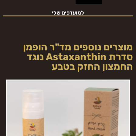
למועדפים שלי
מוצרים נוספים מ
ד"ר הופמן
סדרת Astaxanthin נוגד
החמצון החזק בטבע