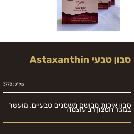
סבון טבעי Astaxanthin
מק"ט: 3778
סבון איכות מבושם משמנים טבעיים, מועשר
בנוגד חמצון רב עוצמה